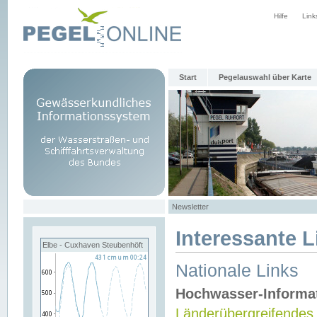
Hilfe
Link
Start
Pegelauswahl über Karte
Newsletter
Interessante L
Elbe - Cuxhaven Steubenhöft
Nationale Links
Hochwasser-Informa
Länderübergreifendes