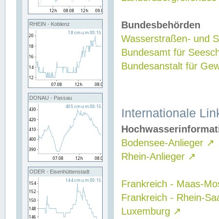
Bundesbehörden
RHEIN - Koblenz
Wasserstraßen- und Sc
Bundesamt für Seesch
Bundesanstalt für G
DONAU - Passau
Internationale Lin
Hochwasserinformat
Bodensee-Anlieger
↗
Rhein-Anlieger
↗
ODER - Eisenhüttenstadt
Frankreich - Maas-Mo
Frankreich - Rhein-Sa
Luxemburg
↗