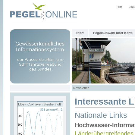
Hilfe
Link
Start
Pegelauswahl über Karte
Newsletter
Interessante L
Elbe - Cuxhaven Steubenhöft
Nationale Links
Hochwasser-Informa
Länderübergreifendes