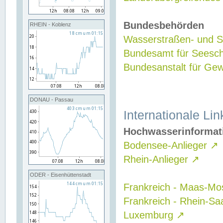
Bundesbehörden
RHEIN - Koblenz
Wasserstraßen- und Sc
Bundesamt für Seesch
Bundesanstalt für G
DONAU - Passau
Internationale Lin
Hochwasserinformat
Bodensee-Anlieger
↗
Rhein-Anlieger
↗
ODER - Eisenhüttenstadt
Frankreich - Maas-Mo
Frankreich - Rhein-Sa
Luxemburg
↗