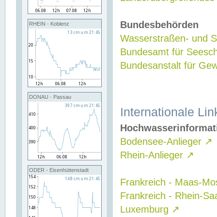
Bundesbehörden
RHEIN - Koblenz
Wasserstraßen- und Sc
Bundesamt für Seesch
Bundesanstalt für G
DONAU - Passau
Internationale Lin
Hochwasserinformat
Bodensee-Anlieger
↗
Rhein-Anlieger
↗
ODER - Eisenhüttenstadt
Frankreich - Maas-Mo
Frankreich - Rhein-Sa
Luxemburg
↗