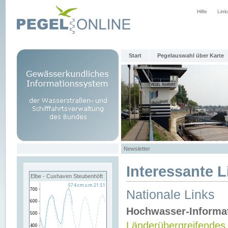
Hilfe
Link
Start
Pegelauswahl über Karte
Newsletter
Interessante L
Elbe - Cuxhaven Steubenhöft
Nationale Links
Hochwasser-Informa
Länderübergreifendes