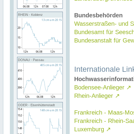
Bundesbehörden
RHEIN - Koblenz
Wasserstraßen- und Sc
Bundesamt für Seesch
Bundesanstalt für G
DONAU - Passau
Internationale Lin
Hochwasserinformat
Bodensee-Anlieger
↗
Rhein-Anlieger
↗
ODER - Eisenhüttenstadt
Frankreich - Maas-Mo
Frankreich - Rhein-Sa
Luxemburg
↗