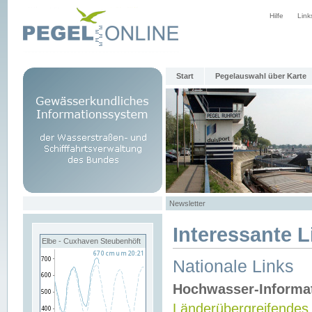
Hilfe
Link
Start
Pegelauswahl über Karte
Newsletter
Interessante L
Elbe - Cuxhaven Steubenhöft
Nationale Links
Hochwasser-Informa
Länderübergreifendes