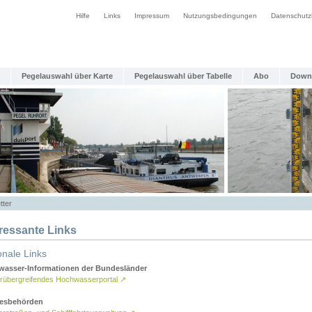
Hilfe
Links
Impressum
Nutzungsbedingungen
Datenschutz
Pegelauswahl über Karte
Pegelauswahl über Tabelle
Abo
Down
tter
eressante Links
onale Links
asser-Informationen der Bundesländer
rübergreifendes Hochwasserportal
↗
esbehörden