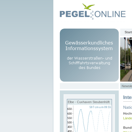
Start
Newsle
Int
Elbe - Cuxhaven Steubenhöft
Nati
Hochw
Lände
Bund