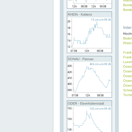
Wasse
Bunde
Bunde
RHEIN - Koblenz
Inte
Hochw
Boden
Rhein
Frank
Frank
DONAU - Passau
Luxe
Öster
Öster
Öster
Öster
Österr
Schw
Tsche
ODER - Eisenhüttenstadt