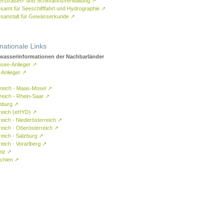
rstraßen- und Schifffahrtsverwaltung
↗
samt für Seeschifffahrt und Hydrographie
↗
sanstalt für Gewässerkunde
↗
rnationale Links
asserinformationen der Nachbarländer
see-Anlieger
↗
-Anlieger
↗
reich - Maas-Mosel
↗
reich - Rhein-Saar
↗
mburg
↗
reich (eHYD)
↗
reich - Niederösterreich
↗
reich - Oberösterreich
↗
reich - Salzburg
↗
eich - Vorarlberg
↗
eiz
↗
chien
↗