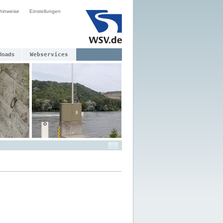
hinweise
Einstellungen
loads
Webservices