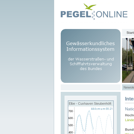
Start
Newsle
Int
Elbe - Cuxhaven Steubenhöft
Nati
Hochw
Lände
Bund