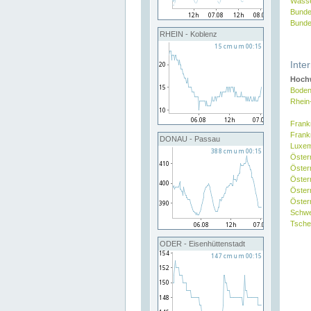
Wasse
Bunde
Bunde
RHEIN - Koblenz
Inte
Hochw
Boden
Rhein
Frank
Frank
DONAU - Passau
Luxe
Öster
Öster
Öster
Öster
Österr
Schw
Tsche
ODER - Eisenhüttenstadt