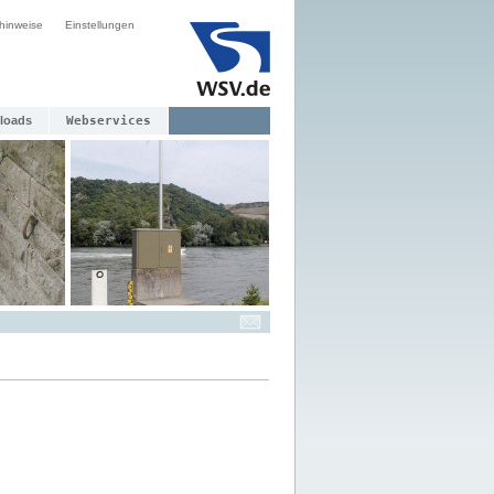
hinweise
Einstellungen
loads
Webservices