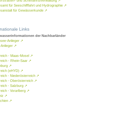
rstraßen- und Schifffahrtsverwaltung
↗
samt für Seeschifffahrt und Hydrographie
↗
sanstalt für Gewässerkunde
↗
rnationale Links
asserinformationen der Nachbarländer
see-Anlieger
↗
-Anlieger
↗
reich - Maas-Mosel
↗
reich - Rhein-Saar
↗
mburg
↗
reich (eHYD)
↗
reich - Niederösterreich
↗
reich - Oberösterreich
↗
reich - Salzburg
↗
eich - Vorarlberg
↗
eiz
↗
chien
↗