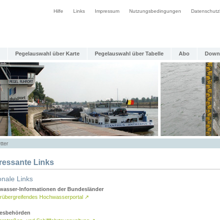
Hilfe
Links
Impressum
Nutzungsbedingungen
Datenschutz
Pegelauswahl über Karte
Pegelauswahl über Tabelle
Abo
Down
tter
eressante Links
onale Links
asser-Informationen der Bundesländer
rübergreifendes Hochwasserportal
↗
esbehörden