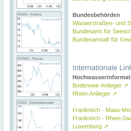
Bundesbehörden
RHEIN - Koblenz
Wasserstraßen- und Sc
Bundesamt für Seesch
Bundesanstalt für G
DONAU - Passau
Internationale Lin
Hochwasserinformat
Bodensee-Anlieger
↗
Rhein-Anlieger
↗
ODER - Eisenhüttenstadt
Frankreich - Maas-Mo
Frankreich - Rhein-Sa
Luxemburg
↗