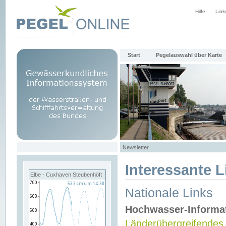
Hilfe
Link
Start
Pegelauswahl über Karte
Newsletter
Interessante L
Elbe - Cuxhaven Steubenhöft
Nationale Links
Hochwasser-Informa
Länderübergreifendes