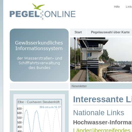
Hilfe
Link
Start
Pegelauswahl über Karte
Newsletter
Interessante L
Elbe - Cuxhaven Steubenhöft
Nationale Links
Hochwasser-Informa
Länderübergreifendes