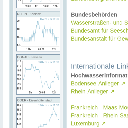
Bundesbehörden
RHEIN - Koblenz
Wasserstraßen- und Sc
Bundesamt für Seesch
Bundesanstalt für G
DONAU - Passau
Internationale Lin
Hochwasserinformat
Bodensee-Anlieger
↗
Rhein-Anlieger
↗
ODER - Eisenhüttenstadt
Frankreich - Maas-Mo
Frankreich - Rhein-Sa
Luxemburg
↗