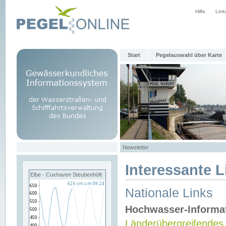
Hilfe
Link
Start
Pegelauswahl über Karte
Newsletter
Interessante L
Elbe - Cuxhaven Steubenhöft
Nationale Links
Hochwasser-Informa
Länderübergreifendes