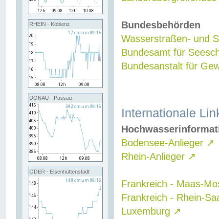
Bundesbehörden
RHEIN - Koblenz
Wasserstraßen- und Sc
Bundesamt für Seesch
Bundesanstalt für G
DONAU - Passau
Internationale Lin
Hochwasserinformat
Bodensee-Anlieger
↗
Rhein-Anlieger
↗
ODER - Eisenhüttenstadt
Frankreich - Maas-Mo
Frankreich - Rhein-Sa
Luxemburg
↗