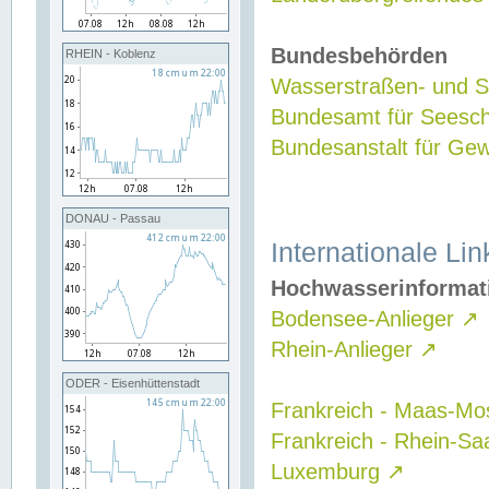
Bundesbehörden
RHEIN - Koblenz
Wasserstraßen- und Sc
Bundesamt für Seesch
Bundesanstalt für G
DONAU - Passau
Internationale Lin
Hochwasserinformat
Bodensee-Anlieger
↗
Rhein-Anlieger
↗
ODER - Eisenhüttenstadt
Frankreich - Maas-Mo
Frankreich - Rhein-Sa
Luxemburg
↗