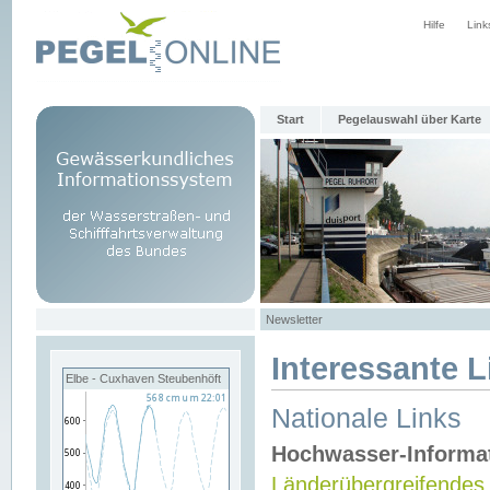
Hilfe
Link
Start
Pegelauswahl über Karte
Newsletter
Interessante L
Elbe - Cuxhaven Steubenhöft
Nationale Links
Hochwasser-Informa
Länderübergreifendes