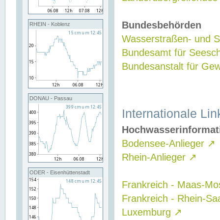
Bundesbehörden
RHEIN - Koblenz
Wasserstraßen- und Sc
Bundesamt für Seesch
Bundesanstalt für G
DONAU - Passau
Internationale Lin
Hochwasserinformat
Bodensee-Anlieger
↗
Rhein-Anlieger
↗
ODER - Eisenhüttenstadt
Frankreich - Maas-Mo
Frankreich - Rhein-Sa
Luxemburg
↗