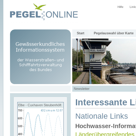
Hilfe
Link
Start
Pegelauswahl über Karte
Newsletter
Interessante L
Elbe - Cuxhaven Steubenhöft
Nationale Links
Hochwasser-Informa
Länderübergreifendes