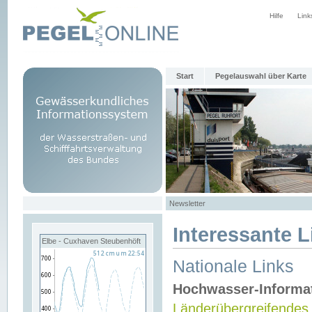
Hilfe
Link
Start
Pegelauswahl über Karte
Newsletter
Interessante L
Elbe - Cuxhaven Steubenhöft
Nationale Links
Hochwasser-Informa
Länderübergreifendes