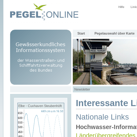
Hilfe
Link
Start
Pegelauswahl über Karte
Newsletter
Interessante L
Elbe - Cuxhaven Steubenhöft
Nationale Links
Hochwasser-Informa
Länderübergreifendes