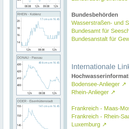
Bundesbehörden
RHEIN - Koblenz
Wasserstraßen- und Sc
Bundesamt für Seesch
Bundesanstalt für G
DONAU - Passau
Internationale Lin
Hochwasserinformat
Bodensee-Anlieger
↗
Rhein-Anlieger
↗
ODER - Eisenhüttenstadt
Frankreich - Maas-Mo
Frankreich - Rhein-Sa
Luxemburg
↗