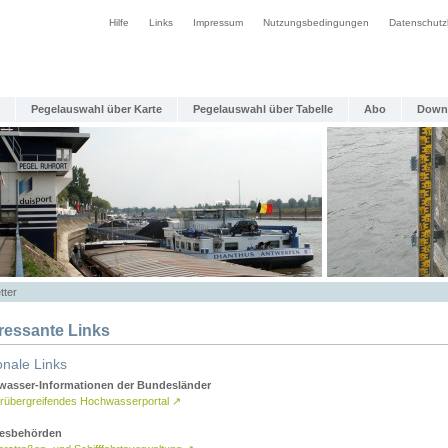
Hilfe
Links
Impressum
Nutzungsbedingungen
Datenschutz
Pegelauswahl über Karte
Pegelauswahl über Tabelle
Abo
Down
tter
eressante Links
onale Links
asser-Informationen der Bundesländer
rübergreifendes Hochwasserportal
↗
esbehörden