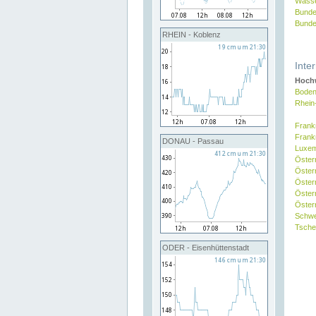
Wasse
Bunde
Bunde
RHEIN - Koblenz
Inte
Hochw
Boden
Rhein
Frank
Frank
DONAU - Passau
Luxe
Öster
Öster
Öster
Öster
Österr
Schw
Tsche
ODER - Eisenhüttenstadt