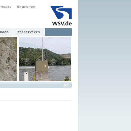
hinweise
Einstellungen
loads
Webservices