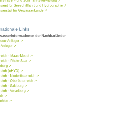
rstraßen- und Schifffahrtsverwaltung
↗
samt für Seeschifffahrt und Hydrographie
↗
sanstalt für Gewässerkunde
↗
rnationale Links
asserinformationen der Nachbarländer
see-Anlieger
↗
-Anlieger
↗
reich - Maas-Mosel
↗
reich - Rhein-Saar
↗
mburg
↗
reich (eHYD)
↗
reich - Niederösterreich
↗
reich - Oberösterreich
↗
reich - Salzburg
↗
eich - Vorarlberg
↗
eiz
↗
chien
↗