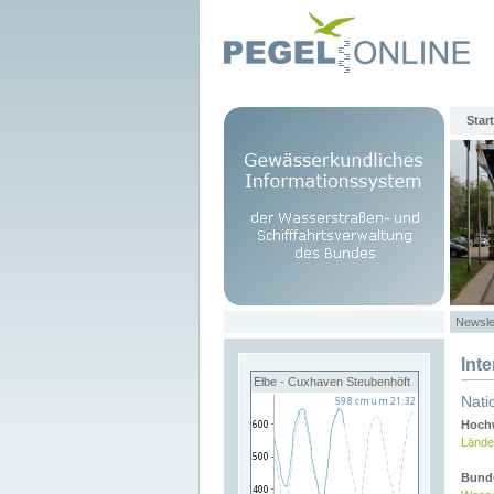
Start
Newsle
Int
Elbe - Cuxhaven Steubenhöft
Nati
Hochw
Lände
Bund