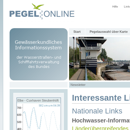
Hilfe
Link
Start
Pegelauswahl über Karte
Newsletter
Interessante L
Elbe - Cuxhaven Steubenhöft
Nationale Links
Hochwasser-Informa
Länderübergreifendes