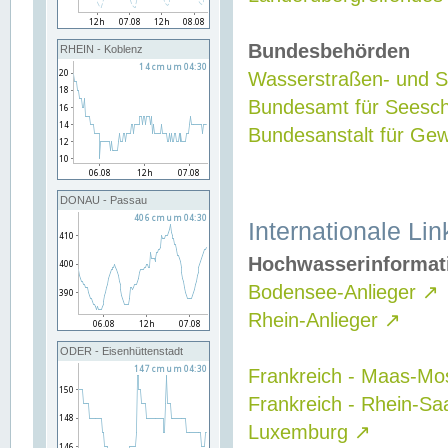
Bundesbehörden
RHEIN - Koblenz
Wasserstraßen- und Sc
Bundesamt für Seesch
Bundesanstalt für G
DONAU - Passau
Internationale Lin
Hochwasserinformat
Bodensee-Anlieger
↗
Rhein-Anlieger
↗
ODER - Eisenhüttenstadt
Frankreich - Maas-Mo
Frankreich - Rhein-Sa
Luxemburg
↗