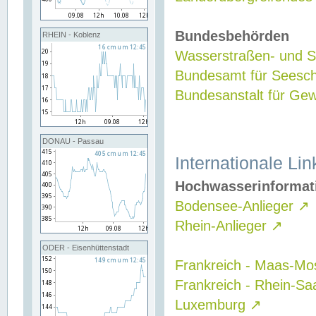
Bundesbehörden
RHEIN - Koblenz
Wasserstraßen- und Sc
Bundesamt für Seesch
Bundesanstalt für G
DONAU - Passau
Internationale Lin
Hochwasserinformat
Bodensee-Anlieger
↗
Rhein-Anlieger
↗
ODER - Eisenhüttenstadt
Frankreich - Maas-Mo
Frankreich - Rhein-Sa
Luxemburg
↗