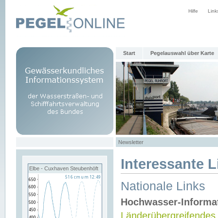
Hilfe
Link
Start
Pegelauswahl über Karte
Newsletter
Interessante L
Elbe - Cuxhaven Steubenhöft
Nationale Links
Hochwasser-Informa
Länderübergreifendes