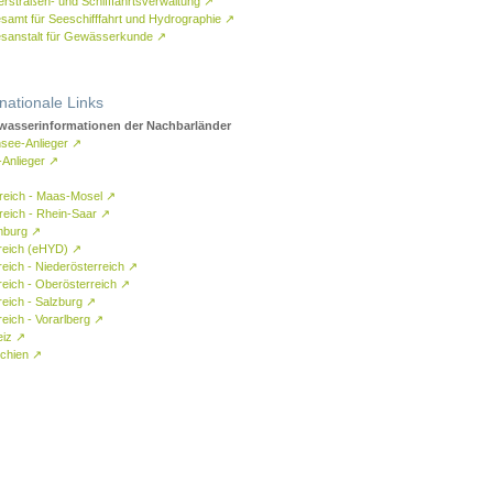
rstraßen- und Schifffahrtsverwaltung
↗
samt für Seeschifffahrt und Hydrographie
↗
sanstalt für Gewässerkunde
↗
rnationale Links
asserinformationen der Nachbarländer
see-Anlieger
↗
-Anlieger
↗
reich - Maas-Mosel
↗
reich - Rhein-Saar
↗
mburg
↗
reich (eHYD)
↗
reich - Niederösterreich
↗
reich - Oberösterreich
↗
reich - Salzburg
↗
eich - Vorarlberg
↗
eiz
↗
chien
↗