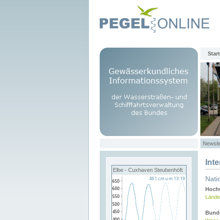
Start
Newsle
Int
Elbe - Cuxhaven Steubenhöft
Nati
Hochw
Lände
Bund