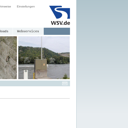
hinweise
Einstellungen
loads
Webservices