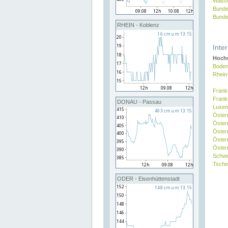
Wasse
Bunde
Bunde
RHEIN - Koblenz
Inte
Hochw
Boden
Rhein
Frank
Frank
DONAU - Passau
Luxe
Öster
Öster
Öster
Öster
Österr
Schw
Tsche
ODER - Eisenhüttenstadt