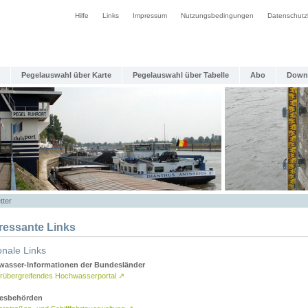
Hilfe
Links
Impressum
Nutzungsbedingungen
Datenschutz
Pegelauswahl über Karte
Pegelauswahl über Tabelle
Abo
Down
tter
eressante Links
onale Links
asser-Informationen der Bundesländer
rübergreifendes Hochwasserportal
↗
esbehörden