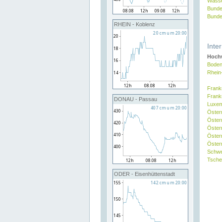
Wasse
Bunde
Bunde
RHEIN - Koblenz
Inte
Hochw
Boden
Rhein
Frank
Frank
DONAU - Passau
Luxe
Öster
Öster
Öster
Öster
Österr
Schw
Tsche
ODER - Eisenhüttenstadt