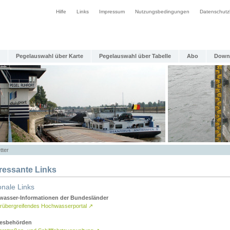
Hilfe
Links
Impressum
Nutzungsbedingungen
Datenschutz
Pegelauswahl über Karte
Pegelauswahl über Tabelle
Abo
Down
tter
eressante Links
onale Links
asser-Informationen der Bundesländer
rübergreifendes Hochwasserportal
↗
esbehörden