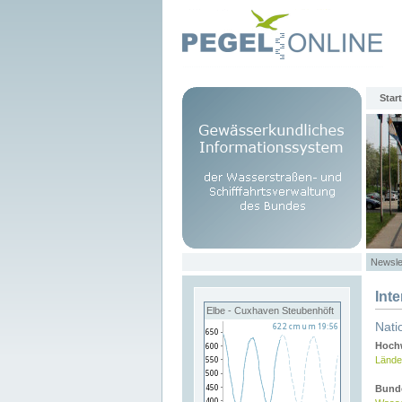
Start
Newsle
Int
Elbe - Cuxhaven Steubenhöft
Nati
Hochw
Lände
Bund