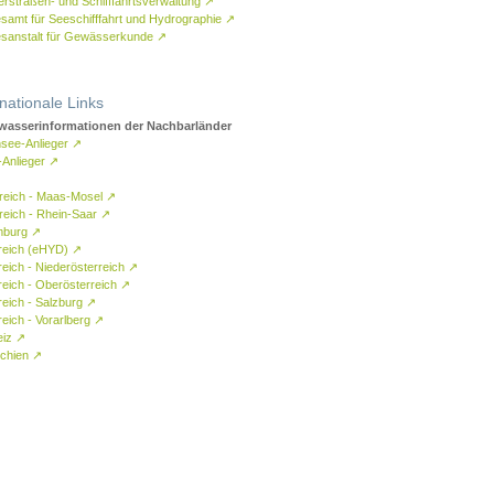
rstraßen- und Schifffahrtsverwaltung
↗
samt für Seeschifffahrt und Hydrographie
↗
sanstalt für Gewässerkunde
↗
rnationale Links
asserinformationen der Nachbarländer
see-Anlieger
↗
-Anlieger
↗
reich - Maas-Mosel
↗
reich - Rhein-Saar
↗
mburg
↗
reich (eHYD)
↗
reich - Niederösterreich
↗
reich - Oberösterreich
↗
reich - Salzburg
↗
eich - Vorarlberg
↗
eiz
↗
chien
↗