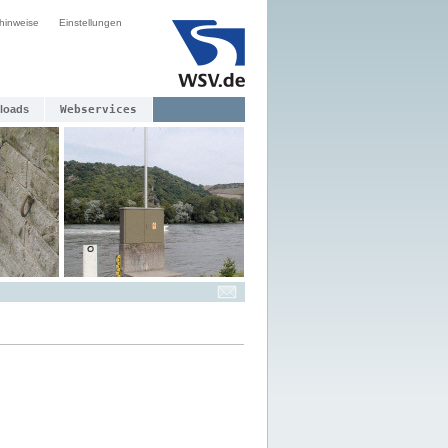
hinweise
Einstellungen
loads
Webservices