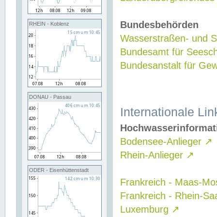
Bundesbehörden
RHEIN - Koblenz
Wasserstraßen- und Sc
Bundesamt für Seesch
Bundesanstalt für G
DONAU - Passau
Internationale Lin
Hochwasserinformat
Bodensee-Anlieger
↗
Rhein-Anlieger
↗
ODER - Eisenhüttenstadt
Frankreich - Maas-Mo
Frankreich - Rhein-Sa
Luxemburg
↗