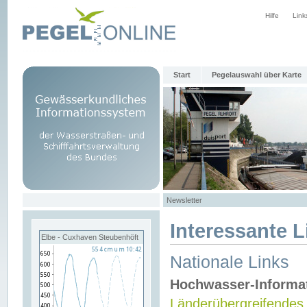
Hilfe
Link
Start
Pegelauswahl über Karte
Newsletter
Interessante L
Elbe - Cuxhaven Steubenhöft
Nationale Links
Hochwasser-Informa
Länderübergreifendes