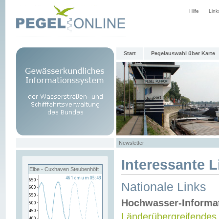
Hilfe
Link
Start
Pegelauswahl über Karte
Newsletter
Interessante L
Elbe - Cuxhaven Steubenhöft
Nationale Links
Hochwasser-Informa
Länderübergreifendes