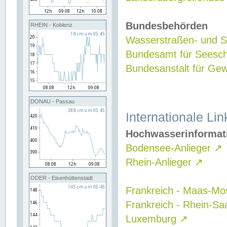
Bundesbehörden
RHEIN - Koblenz
Wasserstraßen- und Sc
Bundesamt für Seesch
Bundesanstalt für G
DONAU - Passau
Internationale Lin
Hochwasserinformat
Bodensee-Anlieger
↗
Rhein-Anlieger
↗
ODER - Eisenhüttenstadt
Frankreich - Maas-Mo
Frankreich - Rhein-Sa
Luxemburg
↗