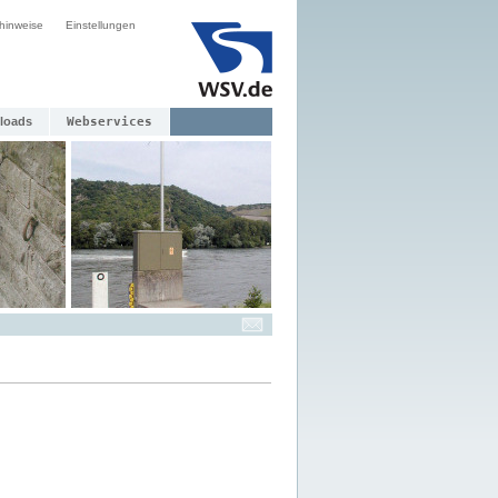
hinweise
Einstellungen
loads
Webservices