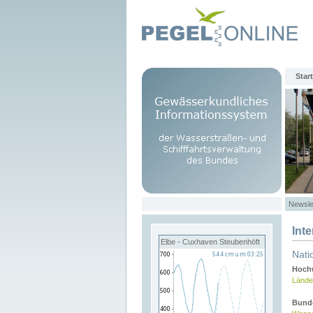
Start
Newsle
Int
Elbe - Cuxhaven Steubenhöft
Nati
Hochw
Lände
Bund