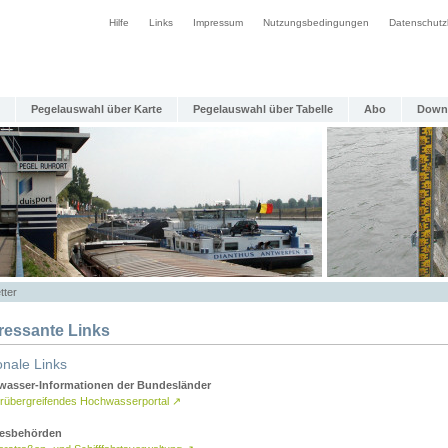
Hilfe
Links
Impressum
Nutzungsbedingungen
Datenschutz
Pegelauswahl über Karte
Pegelauswahl über Tabelle
Abo
Down
tter
eressante Links
onale Links
asser-Informationen der Bundesländer
rübergreifendes Hochwasserportal
↗
esbehörden