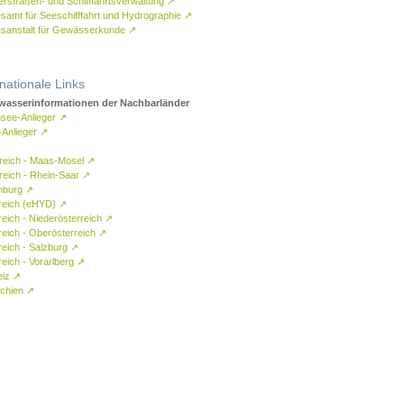
rstraßen- und Schifffahrtsverwaltung
↗
samt für Seeschifffahrt und Hydrographie
↗
sanstalt für Gewässerkunde
↗
rnationale Links
asserinformationen der Nachbarländer
see-Anlieger
↗
-Anlieger
↗
reich - Maas-Mosel
↗
reich - Rhein-Saar
↗
mburg
↗
reich (eHYD)
↗
reich - Niederösterreich
↗
reich - Oberösterreich
↗
reich - Salzburg
↗
eich - Vorarlberg
↗
eiz
↗
chien
↗