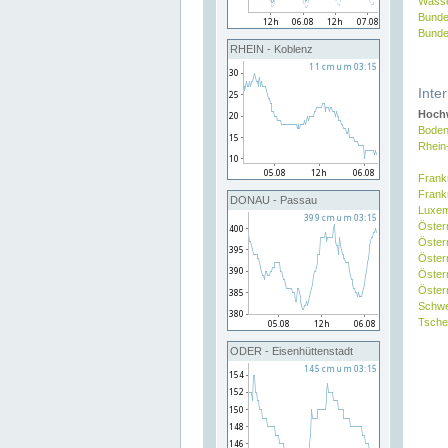
Wasse
Bunde
Bunde
RHEIN - Koblenz
Inte
Hochw
Boden
Rhein
Frank
Frank
DONAU - Passau
Luxe
Öster
Öster
Öster
Öster
Österr
Schw
Tsche
ODER - Eisenhüttenstadt