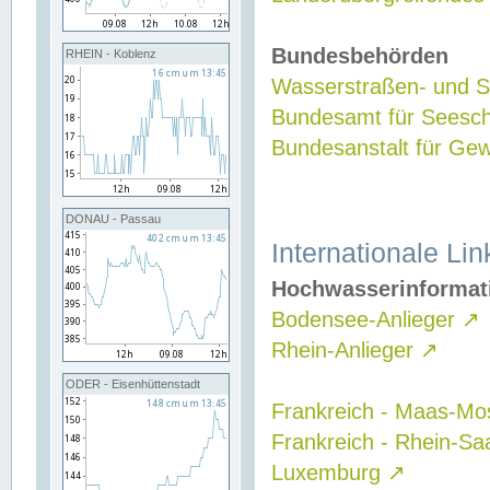
Bundesbehörden
RHEIN - Koblenz
Wasserstraßen- und Sc
Bundesamt für Seesch
Bundesanstalt für G
DONAU - Passau
Internationale Lin
Hochwasserinformat
Bodensee-Anlieger
↗
Rhein-Anlieger
↗
ODER - Eisenhüttenstadt
Frankreich - Maas-Mo
Frankreich - Rhein-Sa
Luxemburg
↗