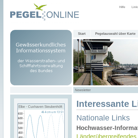
Hilfe
Link
Start
Pegelauswahl über Karte
Newsletter
Interessante L
Elbe - Cuxhaven Steubenhöft
Nationale Links
Hochwasser-Informa
Länderübergreifendes