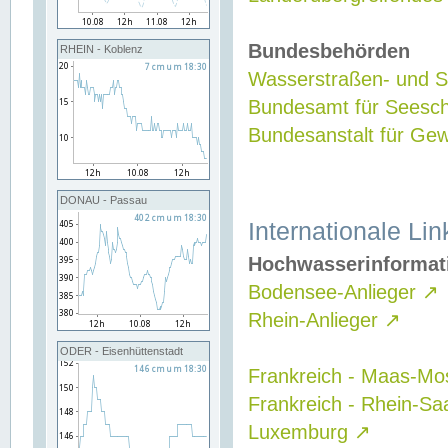
Bundesbehörden
RHEIN - Koblenz
Wasserstraßen- und Sc
Bundesamt für Seesch
Bundesanstalt für G
DONAU - Passau
Internationale Lin
Hochwasserinformat
Bodensee-Anlieger
↗
Rhein-Anlieger
↗
ODER - Eisenhüttenstadt
Frankreich - Maas-Mo
Frankreich - Rhein-Sa
Luxemburg
↗