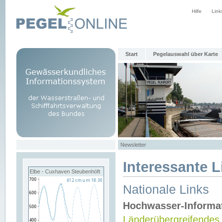
Hilfe
Link
Start
Pegelauswahl über Karte
Newsletter
Interessante L
Elbe - Cuxhaven Steubenhöft
Nationale Links
Hochwasser-Informa
Länderübergreifendes