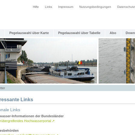
Hilfe
Links
Impressum
Nutzungsbedingungen
Datenschutz
Pegelauswahl über Karte
Pegelauswahl über Tabelle
Abo
Down
tter
eressante Links
onale Links
asser-Informationen der Bundesländer
rübergreifendes Hochwasserportal
↗
esbehörden