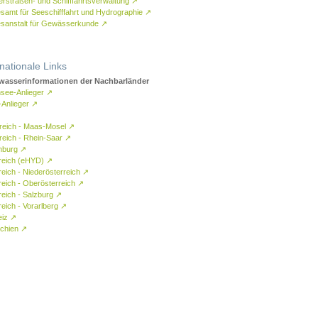
rstraßen- und Schifffahrtsverwaltung
↗
samt für Seeschifffahrt und Hydrographie
↗
sanstalt für Gewässerkunde
↗
rnationale Links
asserinformationen der Nachbarländer
see-Anlieger
↗
-Anlieger
↗
reich - Maas-Mosel
↗
reich - Rhein-Saar
↗
mburg
↗
reich (eHYD)
↗
reich - Niederösterreich
↗
reich - Oberösterreich
↗
reich - Salzburg
↗
eich - Vorarlberg
↗
eiz
↗
chien
↗