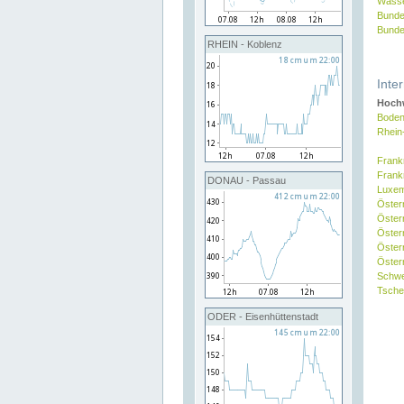
Wasse
Bunde
Bunde
RHEIN - Koblenz
Inte
Hochw
Boden
Rhein
Frank
Frank
DONAU - Passau
Luxe
Öster
Öster
Öster
Öster
Österr
Schw
Tsche
ODER - Eisenhüttenstadt