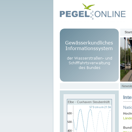
Start
Newsle
Int
Elbe - Cuxhaven Steubenhöft
Nati
Hochw
Lände
Bund