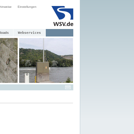
hinweise
Einstellungen
loads
Webservices