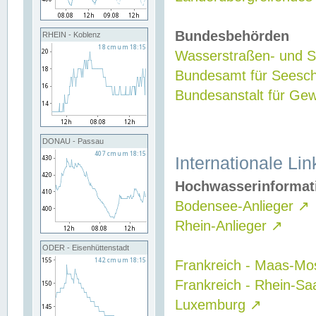
Bundesbehörden
RHEIN - Koblenz
Wasserstraßen- und Sc
Bundesamt für Seesch
Bundesanstalt für G
DONAU - Passau
Internationale Lin
Hochwasserinformat
Bodensee-Anlieger
↗
Rhein-Anlieger
↗
ODER - Eisenhüttenstadt
Frankreich - Maas-Mo
Frankreich - Rhein-Sa
Luxemburg
↗