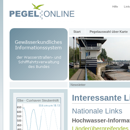
Hilfe
Link
Start
Pegelauswahl über Karte
Newsletter
Interessante L
Elbe - Cuxhaven Steubenhöft
Nationale Links
Hochwasser-Informa
Länderübergreifendes