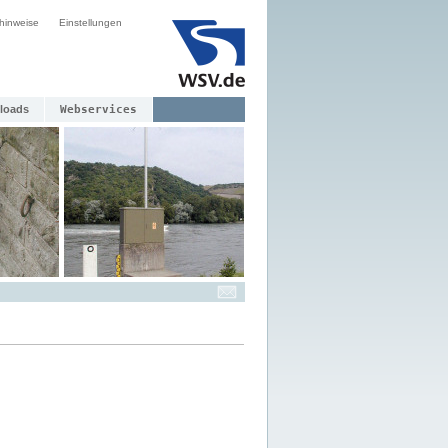
hinweise
Einstellungen
loads
Webservices