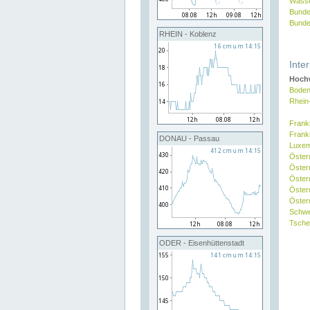
Wasse
Bunde
Bunde
RHEIN - Koblenz
Inte
Hochw
Boden
Rhein
Frank
Frank
DONAU - Passau
Luxe
Öster
Öster
Öster
Öster
Österr
Schw
Tsche
ODER - Eisenhüttenstadt