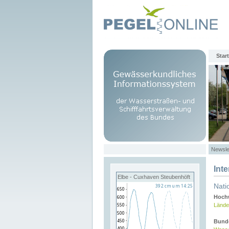
Start
Newsle
Int
Elbe - Cuxhaven Steubenhöft
Nati
Hochw
Lände
Bund