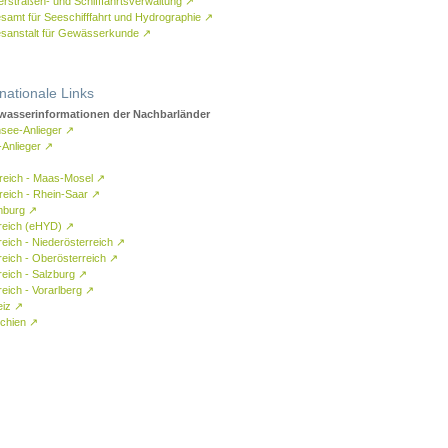
rstraßen- und Schifffahrtsverwaltung
↗
samt für Seeschifffahrt und Hydrographie
↗
sanstalt für Gewässerkunde
↗
rnationale Links
asserinformationen der Nachbarländer
see-Anlieger
↗
-Anlieger
↗
reich - Maas-Mosel
↗
reich - Rhein-Saar
↗
mburg
↗
reich (eHYD)
↗
reich - Niederösterreich
↗
reich - Oberösterreich
↗
reich - Salzburg
↗
eich - Vorarlberg
↗
eiz
↗
chien
↗