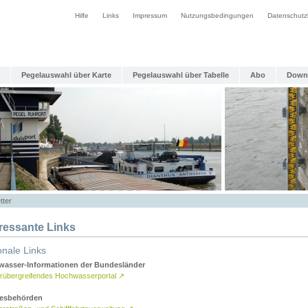
Hilfe
Links
Impressum
Nutzungsbedingungen
Datenschutz
Pegelauswahl über Karte
Pegelauswahl über Tabelle
Abo
Down
tter
eressante Links
onale Links
asser-Informationen der Bundesländer
rübergreifendes Hochwasserportal
↗
esbehörden