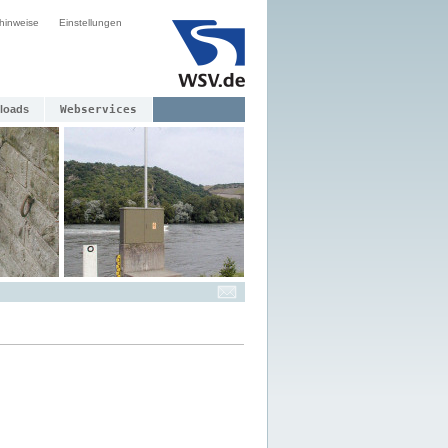
hinweise
Einstellungen
loads
Webservices