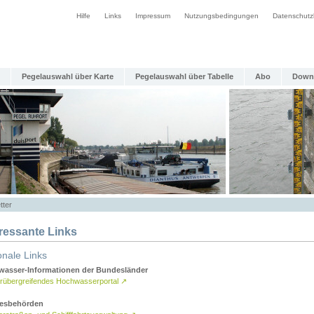
Hilfe
Links
Impressum
Nutzungsbedingungen
Datenschutz
Pegelauswahl über Karte
Pegelauswahl über Tabelle
Abo
Down
tter
eressante Links
onale Links
asser-Informationen der Bundesländer
rübergreifendes Hochwasserportal
↗
esbehörden