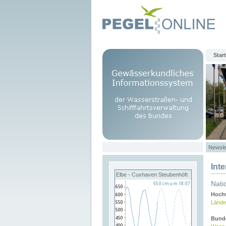
Start
Newsle
Int
Elbe - Cuxhaven Steubenhöft
Nati
Hochw
Lände
Bund