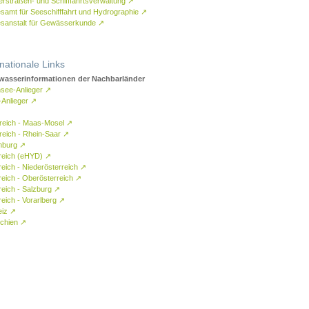
rstraßen- und Schifffahrtsverwaltung
↗
samt für Seeschifffahrt und Hydrographie
↗
sanstalt für Gewässerkunde
↗
rnationale Links
asserinformationen der Nachbarländer
see-Anlieger
↗
-Anlieger
↗
reich - Maas-Mosel
↗
reich - Rhein-Saar
↗
mburg
↗
reich (eHYD)
↗
reich - Niederösterreich
↗
reich - Oberösterreich
↗
reich - Salzburg
↗
eich - Vorarlberg
↗
eiz
↗
chien
↗