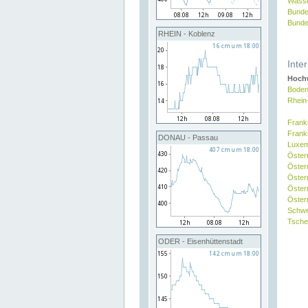
Wasse
Bunde
Bunde
RHEIN - Koblenz
Inte
Hochw
Boden
Rhein
Frank
Frank
DONAU - Passau
Luxe
Öster
Öster
Öster
Öster
Österr
Schw
Tsche
ODER - Eisenhüttenstadt