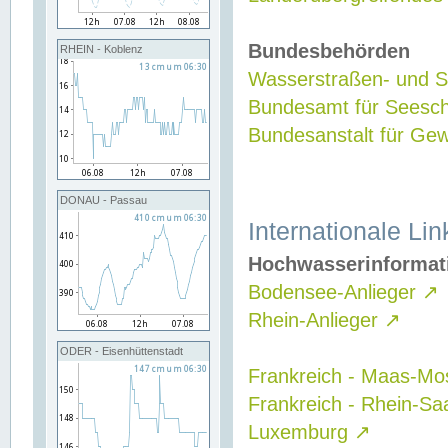
Bundesbehörden
RHEIN - Koblenz
Wasserstraßen- und Sc
Bundesamt für Seesch
Bundesanstalt für G
DONAU - Passau
Internationale Lin
Hochwasserinformat
Bodensee-Anlieger
↗
Rhein-Anlieger
↗
ODER - Eisenhüttenstadt
Frankreich - Maas-Mo
Frankreich - Rhein-Sa
Luxemburg
↗