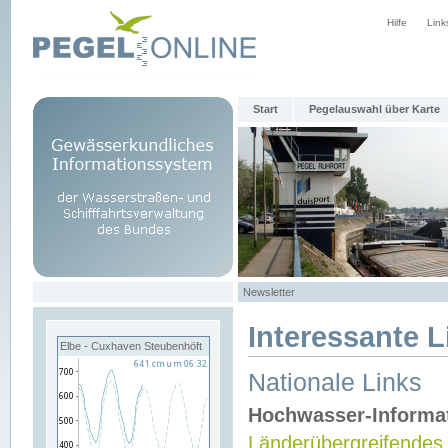
Hilfe
Link
Start
Pegelauswahl über Karte
Newsletter
Interessante L
Elbe - Cuxhaven Steubenhöft
Nationale Links
Hochwasser-Informa
Länderübergreifendes