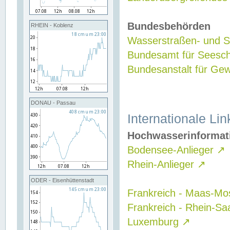
Bundesbehörden
RHEIN - Koblenz
Wasserstraßen- und Sc
Bundesamt für Seesch
Bundesanstalt für G
DONAU - Passau
Internationale Lin
Hochwasserinformat
Bodensee-Anlieger
↗
Rhein-Anlieger
↗
ODER - Eisenhüttenstadt
Frankreich - Maas-Mo
Frankreich - Rhein-Sa
Luxemburg
↗