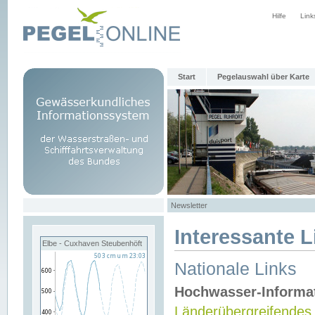
Hilfe
Link
Start
Pegelauswahl über Karte
Newsletter
Interessante L
Elbe - Cuxhaven Steubenhöft
Nationale Links
Hochwasser-Informa
Länderübergreifendes