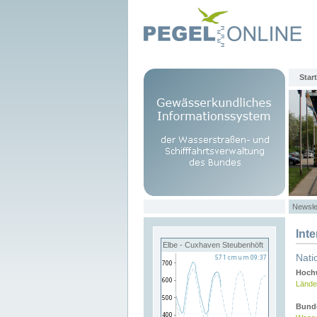
Start
Newsle
Int
Elbe - Cuxhaven Steubenhöft
Nati
Hochw
Lände
Bund