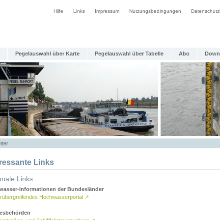
Hilfe
Links
Impressum
Nutzungsbedingungen
Datenschutz
Pegelauswahl über Karte
Pegelauswahl über Tabelle
Abo
Down
tter
eressante Links
onale Links
asser-Informationen der Bundesländer
rübergreifendes Hochwasserportal
↗
esbehörden