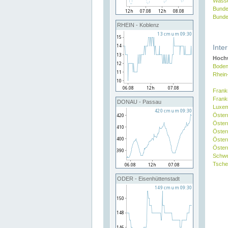
Wasse
Bunde
Bunde
RHEIN - Koblenz
Inte
Hochw
Boden
Rhein
Frank
Frank
DONAU - Passau
Luxe
Öster
Öster
Öster
Öster
Österr
Schw
Tsche
ODER - Eisenhüttenstadt