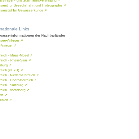
rstraßen- und Schifffahrtsverwaltung
↗
samt für Seeschifffahrt und Hydrographie
↗
sanstalt für Gewässerkunde
↗
rnationale Links
asserinformationen der Nachbarländer
see-Anlieger
↗
-Anlieger
↗
reich - Maas-Mosel
↗
reich - Rhein-Saar
↗
mburg
↗
reich (eHYD)
↗
reich - Niederösterreich
↗
reich - Oberösterreich
↗
reich - Salzburg
↗
eich - Vorarlberg
↗
eiz
↗
chien
↗