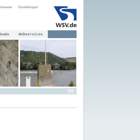
hinweise
Einstellungen
loads
Webservices