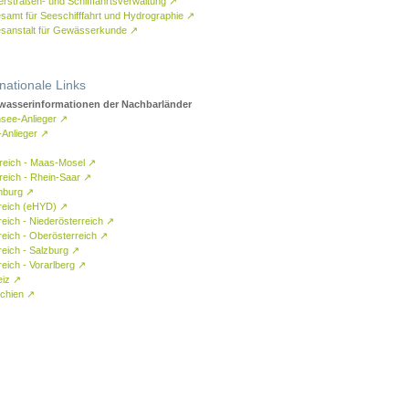
rstraßen- und Schifffahrtsverwaltung
↗
samt für Seeschifffahrt und Hydrographie
↗
sanstalt für Gewässerkunde
↗
rnationale Links
asserinformationen der Nachbarländer
see-Anlieger
↗
-Anlieger
↗
reich - Maas-Mosel
↗
reich - Rhein-Saar
↗
mburg
↗
reich (eHYD)
↗
reich - Niederösterreich
↗
reich - Oberösterreich
↗
reich - Salzburg
↗
eich - Vorarlberg
↗
eiz
↗
chien
↗