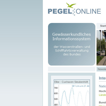
Start
Newsle
Int
Elbe - Cuxhaven Steubenhöft
Nati
Hochw
Lände
Bund