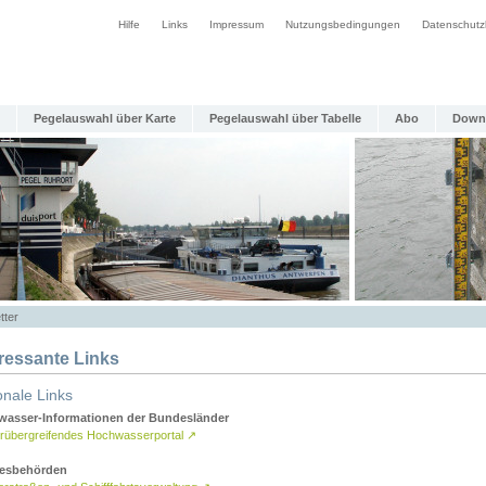
Hilfe
Links
Impressum
Nutzungsbedingungen
Datenschutz
Pegelauswahl über Karte
Pegelauswahl über Tabelle
Abo
Down
tter
eressante Links
onale Links
asser-Informationen der Bundesländer
rübergreifendes Hochwasserportal
↗
esbehörden