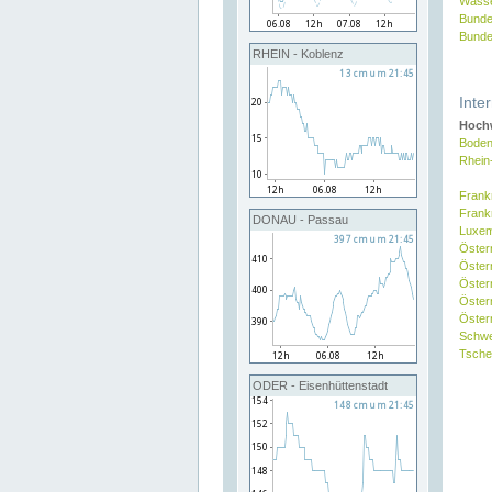
Wasse
Bunde
Bunde
RHEIN - Koblenz
Inte
Hochw
Boden
Rhein
Frank
Frank
DONAU - Passau
Luxe
Öster
Öster
Öster
Öster
Österr
Schw
Tsche
ODER - Eisenhüttenstadt