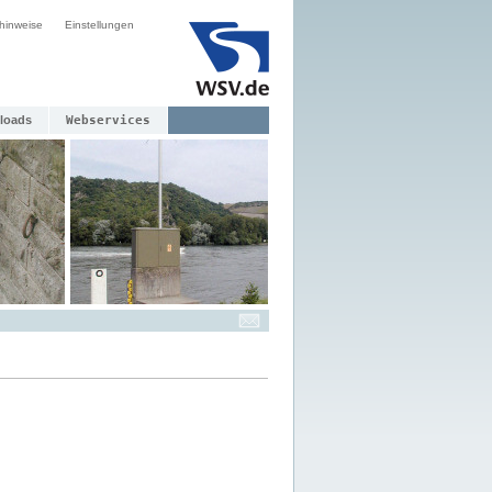
hinweise
Einstellungen
loads
Webservices