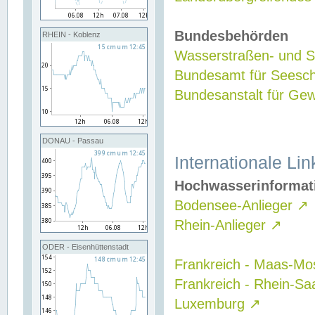
Bundesbehörden
RHEIN - Koblenz
Wasserstraßen- und Sc
Bundesamt für Seesch
Bundesanstalt für G
DONAU - Passau
Internationale Lin
Hochwasserinformat
Bodensee-Anlieger
↗
Rhein-Anlieger
↗
ODER - Eisenhüttenstadt
Frankreich - Maas-Mo
Frankreich - Rhein-Sa
Luxemburg
↗