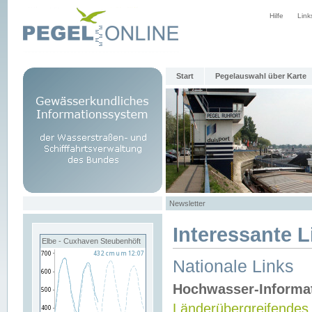
Hilfe
Link
Start
Pegelauswahl über Karte
Newsletter
Interessante L
Elbe - Cuxhaven Steubenhöft
Nationale Links
Hochwasser-Informa
Länderübergreifendes