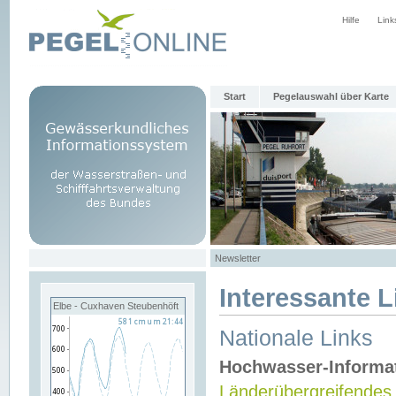
Hilfe
Link
Start
Pegelauswahl über Karte
Newsletter
Interessante L
Elbe - Cuxhaven Steubenhöft
Nationale Links
Hochwasser-Informa
Länderübergreifendes