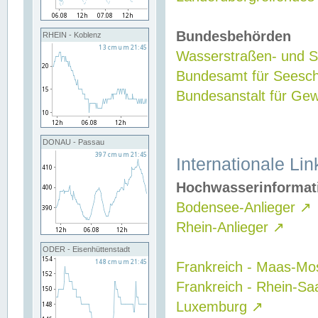
Bundesbehörden
RHEIN - Koblenz
Wasserstraßen- und Sc
Bundesamt für Seesch
Bundesanstalt für G
DONAU - Passau
Internationale Lin
Hochwasserinformat
Bodensee-Anlieger
↗
Rhein-Anlieger
↗
ODER - Eisenhüttenstadt
Frankreich - Maas-Mo
Frankreich - Rhein-Sa
Luxemburg
↗