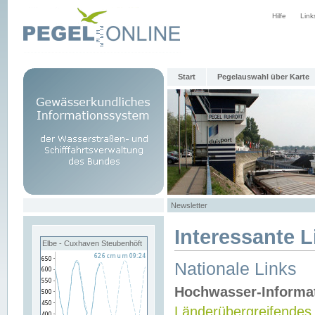
Hilfe
Link
Start
Pegelauswahl über Karte
Newsletter
Interessante L
Elbe - Cuxhaven Steubenhöft
Nationale Links
Hochwasser-Informa
Länderübergreifendes