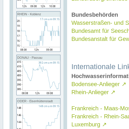
Bundesbehörden
RHEIN - Koblenz
Wasserstraßen- und Sc
Bundesamt für Seesch
Bundesanstalt für G
DONAU - Passau
Internationale Lin
Hochwasserinformat
Bodensee-Anlieger
↗
Rhein-Anlieger
↗
ODER - Eisenhüttenstadt
Frankreich - Maas-Mo
Frankreich - Rhein-Sa
Luxemburg
↗