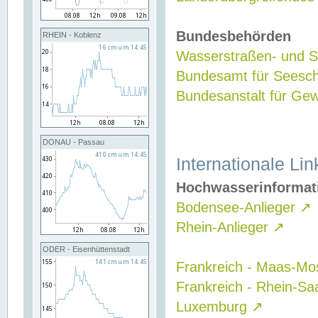
Bundesbehörden
RHEIN - Koblenz
Wasserstraßen- und Sc
Bundesamt für Seesch
Bundesanstalt für G
DONAU - Passau
Internationale Lin
Hochwasserinformat
Bodensee-Anlieger
↗
Rhein-Anlieger
↗
ODER - Eisenhüttenstadt
Frankreich - Maas-Mo
Frankreich - Rhein-Sa
Luxemburg
↗