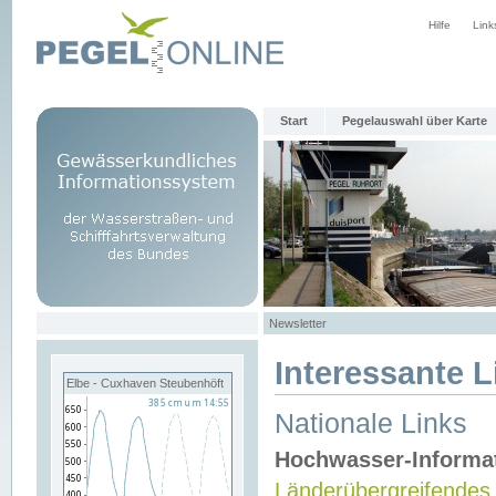
Hilfe
Link
Start
Pegelauswahl über Karte
Newsletter
Interessante L
Elbe - Cuxhaven Steubenhöft
Nationale Links
Hochwasser-Informa
Länderübergreifendes