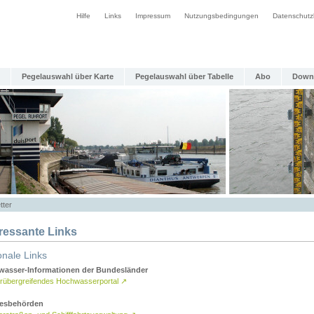
Hilfe
Links
Impressum
Nutzungsbedingungen
Datenschutz
Pegelauswahl über Karte
Pegelauswahl über Tabelle
Abo
Down
tter
eressante Links
onale Links
asser-Informationen der Bundesländer
rübergreifendes Hochwasserportal
↗
esbehörden