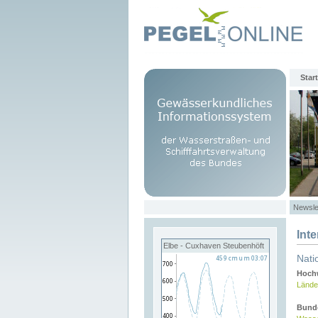
Start
Newsle
Int
Elbe - Cuxhaven Steubenhöft
Nati
Hochw
Lände
Bund