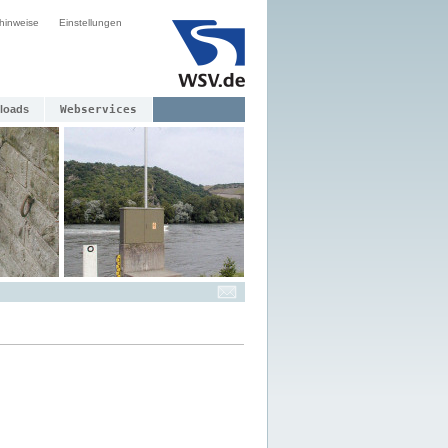
hinweise
Einstellungen
loads
Webservices