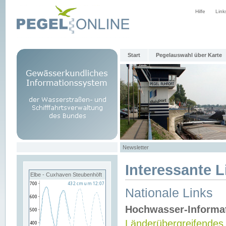
Hilfe
Link
Start
Pegelauswahl über Karte
Newsletter
Interessante L
Elbe - Cuxhaven Steubenhöft
Nationale Links
Hochwasser-Informa
Länderübergreifendes