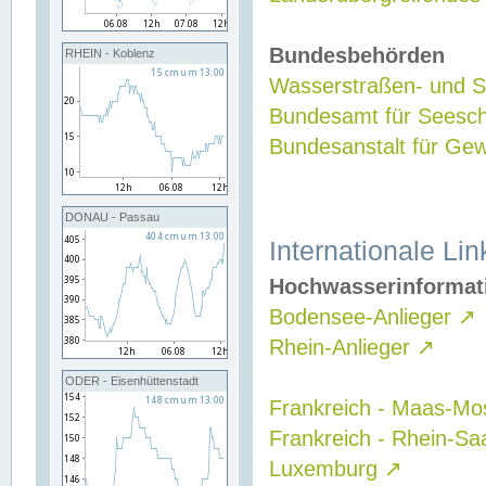
Bundesbehörden
RHEIN - Koblenz
Wasserstraßen- und Sc
Bundesamt für Seesch
Bundesanstalt für G
DONAU - Passau
Internationale Lin
Hochwasserinformat
Bodensee-Anlieger
↗
Rhein-Anlieger
↗
ODER - Eisenhüttenstadt
Frankreich - Maas-Mo
Frankreich - Rhein-Sa
Luxemburg
↗