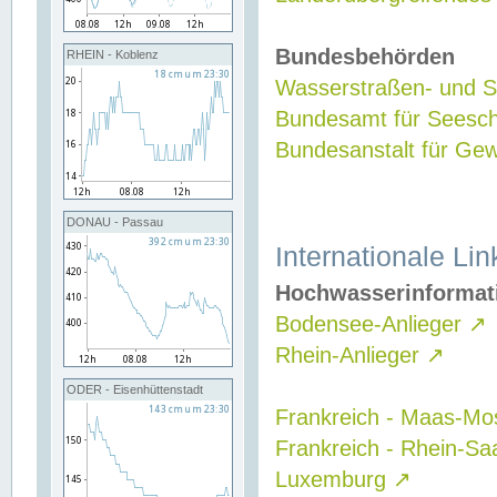
Bundesbehörden
RHEIN - Koblenz
Wasserstraßen- und Sc
Bundesamt für Seesch
Bundesanstalt für G
DONAU - Passau
Internationale Lin
Hochwasserinformat
Bodensee-Anlieger
↗
Rhein-Anlieger
↗
ODER - Eisenhüttenstadt
Frankreich - Maas-Mo
Frankreich - Rhein-Sa
Luxemburg
↗