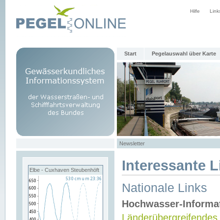
Hilfe
Link
Start
Pegelauswahl über Karte
Newsletter
Interessante L
Elbe - Cuxhaven Steubenhöft
Nationale Links
Hochwasser-Informa
Länderübergreifendes