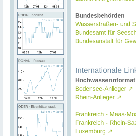
Bundesbehörden
RHEIN - Koblenz
Wasserstraßen- und Sc
Bundesamt für Seesch
Bundesanstalt für G
DONAU - Passau
Internationale Lin
Hochwasserinformat
Bodensee-Anlieger
↗
Rhein-Anlieger
↗
ODER - Eisenhüttenstadt
Frankreich - Maas-Mo
Frankreich - Rhein-Sa
Luxemburg
↗