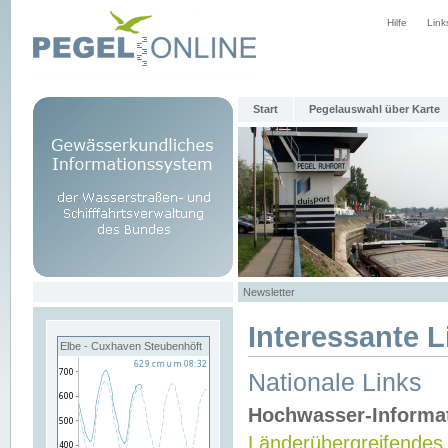
Hilfe
Link
Start
Pegelauswahl über Karte
Newsletter
Interessante L
Elbe - Cuxhaven Steubenhöft
Nationale Links
Hochwasser-Informa
Länderübergreifendes