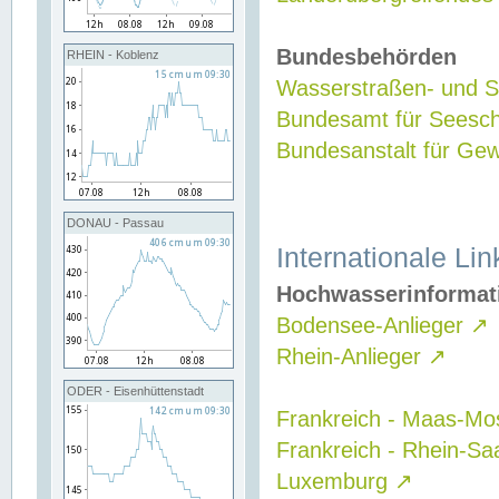
Bundesbehörden
RHEIN - Koblenz
Wasserstraßen- und Sc
Bundesamt für Seesch
Bundesanstalt für G
DONAU - Passau
Internationale Lin
Hochwasserinformat
Bodensee-Anlieger
↗
Rhein-Anlieger
↗
ODER - Eisenhüttenstadt
Frankreich - Maas-Mo
Frankreich - Rhein-Sa
Luxemburg
↗