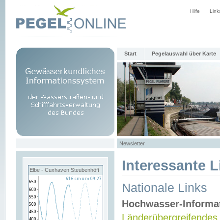
Hilfe
Link
Start
Pegelauswahl über Karte
Newsletter
Interessante L
Elbe - Cuxhaven Steubenhöft
Nationale Links
Hochwasser-Informa
Länderübergreifendes