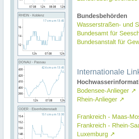
Bundesbehörden
RHEIN - Koblenz
Wasserstraßen- und Sc
Bundesamt für Seesch
Bundesanstalt für G
DONAU - Passau
Internationale Lin
Hochwasserinformat
Bodensee-Anlieger
↗
Rhein-Anlieger
↗
ODER - Eisenhüttenstadt
Frankreich - Maas-Mo
Frankreich - Rhein-Sa
Luxemburg
↗