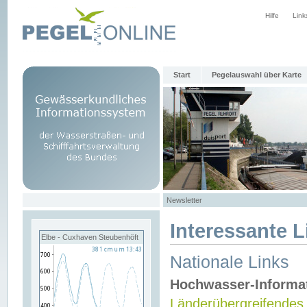
Hilfe
Link
Start
Pegelauswahl über Karte
Newsletter
Interessante L
Elbe - Cuxhaven Steubenhöft
Nationale Links
Hochwasser-Informa
Länderübergreifendes