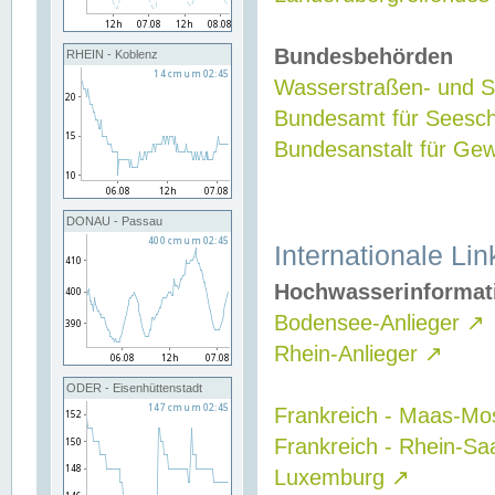
Bundesbehörden
RHEIN - Koblenz
Wasserstraßen- und Sc
Bundesamt für Seesch
Bundesanstalt für G
DONAU - Passau
Internationale Lin
Hochwasserinformat
Bodensee-Anlieger
↗
Rhein-Anlieger
↗
ODER - Eisenhüttenstadt
Frankreich - Maas-Mo
Frankreich - Rhein-Sa
Luxemburg
↗