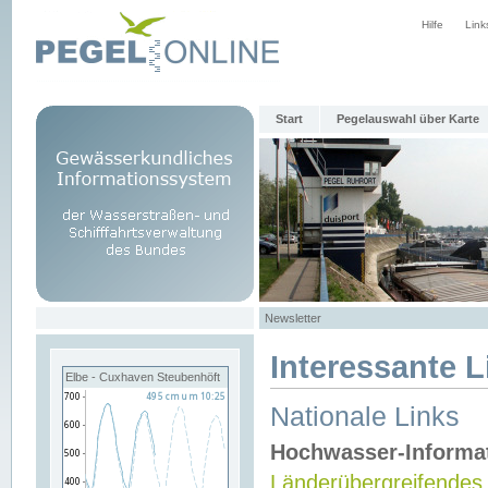
Hilfe
Link
Start
Pegelauswahl über Karte
Newsletter
Interessante L
Elbe - Cuxhaven Steubenhöft
Nationale Links
Hochwasser-Informa
Länderübergreifendes