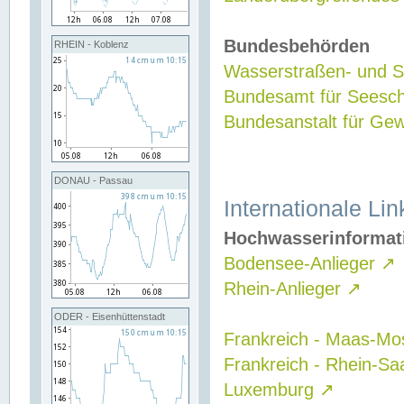
Bundesbehörden
RHEIN - Koblenz
Wasserstraßen- und Sc
Bundesamt für Seesch
Bundesanstalt für G
DONAU - Passau
Internationale Lin
Hochwasserinformat
Bodensee-Anlieger
↗
Rhein-Anlieger
↗
ODER - Eisenhüttenstadt
Frankreich - Maas-Mo
Frankreich - Rhein-Sa
Luxemburg
↗