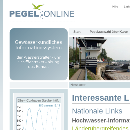
Hilfe
Link
Start
Pegelauswahl über Karte
Newsletter
Interessante L
Elbe - Cuxhaven Steubenhöft
Nationale Links
Hochwasser-Informa
Länderübergreifendes