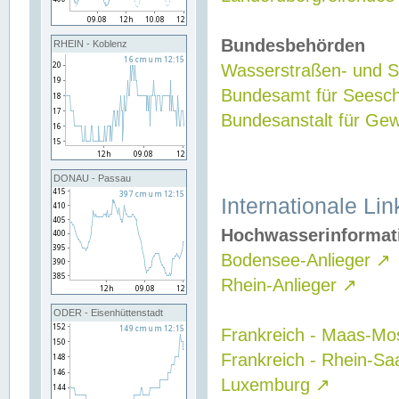
Bundesbehörden
RHEIN - Koblenz
Wasserstraßen- und Sc
Bundesamt für Seesch
Bundesanstalt für G
DONAU - Passau
Internationale Lin
Hochwasserinformat
Bodensee-Anlieger
↗
Rhein-Anlieger
↗
ODER - Eisenhüttenstadt
Frankreich - Maas-Mo
Frankreich - Rhein-Sa
Luxemburg
↗