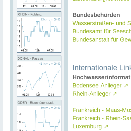
Bundesbehörden
RHEIN - Koblenz
Wasserstraßen- und Sc
Bundesamt für Seesch
Bundesanstalt für G
DONAU - Passau
Internationale Lin
Hochwasserinformat
Bodensee-Anlieger
↗
Rhein-Anlieger
↗
ODER - Eisenhüttenstadt
Frankreich - Maas-Mo
Frankreich - Rhein-Sa
Luxemburg
↗