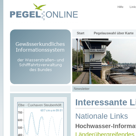
Hilfe
Link
Start
Pegelauswahl über Karte
Newsletter
Interessante L
Elbe - Cuxhaven Steubenhöft
Nationale Links
Hochwasser-Informa
Länderübergreifendes