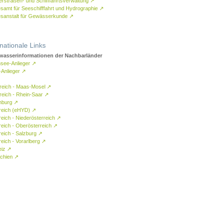
rstraßen- und Schifffahrtsverwaltung
↗
samt für Seeschifffahrt und Hydrographie
↗
sanstalt für Gewässerkunde
↗
rnationale Links
asserinformationen der Nachbarländer
see-Anlieger
↗
-Anlieger
↗
reich - Maas-Mosel
↗
reich - Rhein-Saar
↗
mburg
↗
reich (eHYD)
↗
reich - Niederösterreich
↗
reich - Oberösterreich
↗
reich - Salzburg
↗
eich - Vorarlberg
↗
eiz
↗
chien
↗