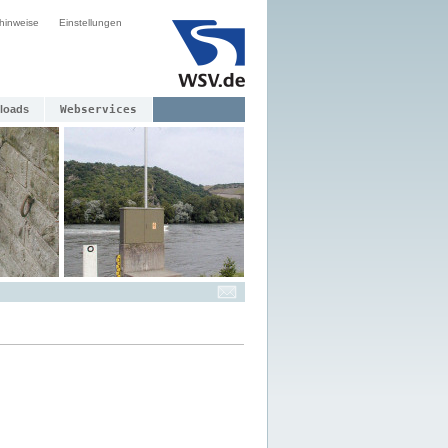
hinweise
Einstellungen
loads
Webservices