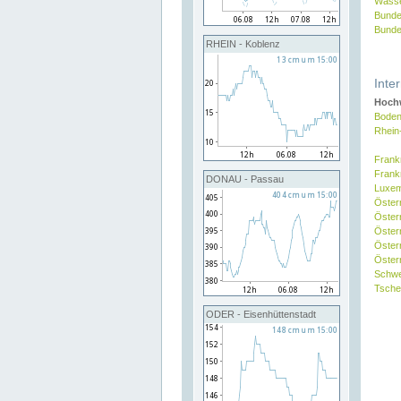
Wasse
Bunde
Bunde
RHEIN - Koblenz
Inte
Hochw
Boden
Rhein
Frank
Frank
DONAU - Passau
Luxe
Öster
Öster
Öster
Öster
Österr
Schw
Tsche
ODER - Eisenhüttenstadt