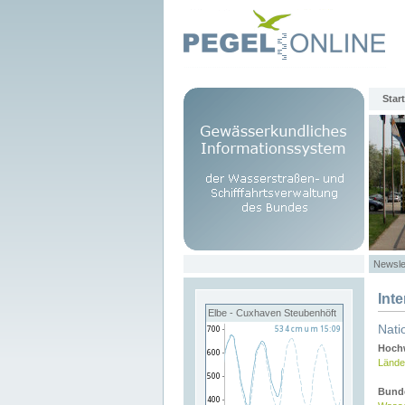
Start
Newsle
Int
Elbe - Cuxhaven Steubenhöft
Nati
Hochw
Lände
Bund