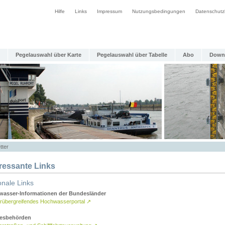
Hilfe
Links
Impressum
Nutzungsbedingungen
Datenschutz
Pegelauswahl über Karte
Pegelauswahl über Tabelle
Abo
Down
tter
eressante Links
onale Links
asser-Informationen der Bundesländer
rübergreifendes Hochwasserportal
↗
esbehörden