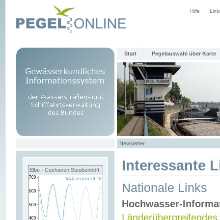
Hilfe
Link
Start
Pegelauswahl über Karte
Newsletter
Interessante L
Elbe - Cuxhaven Steubenhöft
Nationale Links
Hochwasser-Informa
Länderübergreifendes