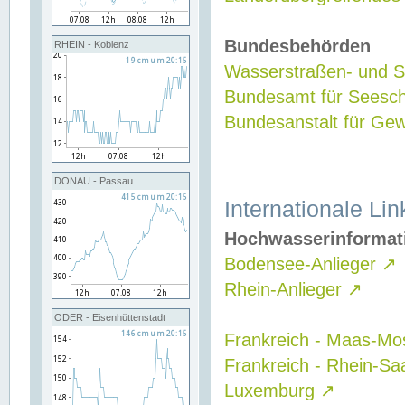
Bundesbehörden
RHEIN - Koblenz
Wasserstraßen- und Sc
Bundesamt für Seesch
Bundesanstalt für G
DONAU - Passau
Internationale Lin
Hochwasserinformat
Bodensee-Anlieger
↗
Rhein-Anlieger
↗
ODER - Eisenhüttenstadt
Frankreich - Maas-Mo
Frankreich - Rhein-Sa
Luxemburg
↗