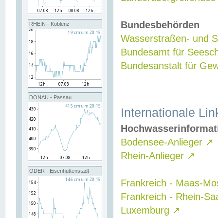
Bundesbehörden
RHEIN - Koblenz
Wasserstraßen- und Sc
Bundesamt für Seesch
Bundesanstalt für G
DONAU - Passau
Internationale Lin
Hochwasserinformat
Bodensee-Anlieger
↗
Rhein-Anlieger
↗
ODER - Eisenhüttenstadt
Frankreich - Maas-Mo
Frankreich - Rhein-Sa
Luxemburg
↗