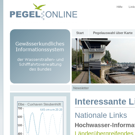
Hilfe
Link
Start
Pegelauswahl über Karte
Newsletter
Interessante L
Elbe - Cuxhaven Steubenhöft
Nationale Links
Hochwasser-Informa
Länderübergreifendes