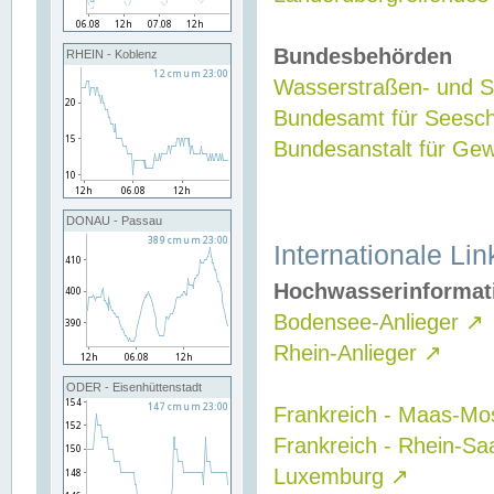
Bundesbehörden
RHEIN - Koblenz
Wasserstraßen- und Sc
Bundesamt für Seesch
Bundesanstalt für G
DONAU - Passau
Internationale Lin
Hochwasserinformat
Bodensee-Anlieger
↗
Rhein-Anlieger
↗
ODER - Eisenhüttenstadt
Frankreich - Maas-Mo
Frankreich - Rhein-Sa
Luxemburg
↗