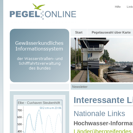
Hilfe
Link
Start
Pegelauswahl über Karte
Newsletter
Interessante L
Elbe - Cuxhaven Steubenhöft
Nationale Links
Hochwasser-Informa
Länderübergreifendes