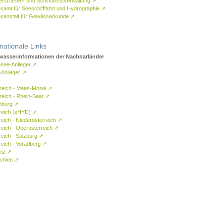
rstraßen- und Schifffahrtsverwaltung
↗
samt für Seeschifffahrt und Hydrographie
↗
sanstalt für Gewässerkunde
↗
rnationale Links
asserinformationen der Nachbarländer
see-Anlieger
↗
-Anlieger
↗
reich - Maas-Mosel
↗
reich - Rhein-Saar
↗
mburg
↗
reich (eHYD)
↗
reich - Niederösterreich
↗
reich - Oberösterreich
↗
reich - Salzburg
↗
eich - Vorarlberg
↗
eiz
↗
chien
↗