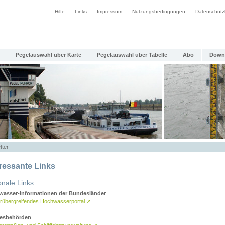
Hilfe
Links
Impressum
Nutzungsbedingungen
Datenschutz
Pegelauswahl über Karte
Pegelauswahl über Tabelle
Abo
Down
tter
eressante Links
onale Links
asser-Informationen der Bundesländer
rübergreifendes Hochwasserportal
↗
esbehörden