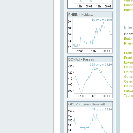
Wasse
Bunde
Bunde
RHEIN - Koblenz
Inte
Hochw
Boden
Rhein
Frank
Frank
DONAU - Passau
Luxe
Öster
Öster
Öster
Öster
Österr
Schw
Tsche
ODER - Eisenhüttenstadt