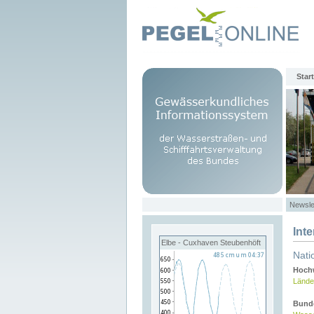
Start
Newsle
Int
Elbe - Cuxhaven Steubenhöft
Nati
Hochw
Lände
Bund