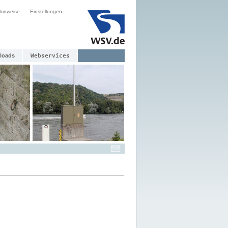
hinweise
Einstellungen
loads
Webservices